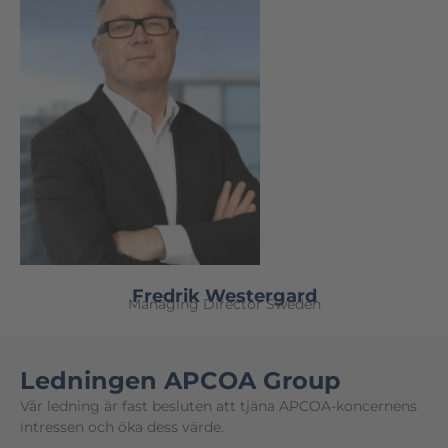
Fredrik Westergard
Managing Director Sweden
Ledningen APCOA Group
Vår ledning är fast besluten att tjäna APCOA-koncernens
intressen och öka dess värde.