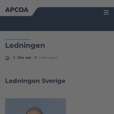
Skip
to
content
Ledningen
Om oss
Ledningen
Ledningen Sverige