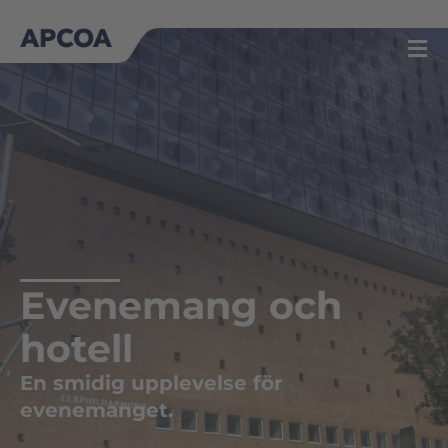
Skip
to
content
Evenemang och
hotell
En smidig upplevelse för
evenemanget.